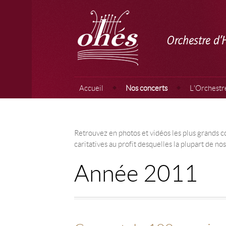
Aller à:
Accueil
Nos concerts
L'Orchestre
Retrouvez en photos et vidéos les plus grands c
caritatives au profit desquelles la plupart de no
Année 2011