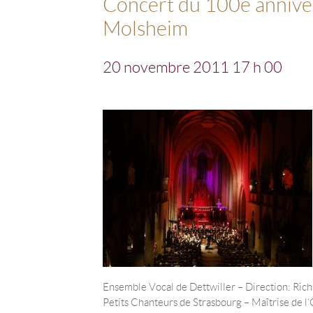
Concert du 100e annive
Molsheim
20 novembre 2011 17 h 00
Ensemble Vocal de Dettwiller – Direction : Ric
Petits Chanteurs de Strasbourg – Maîtrise de l