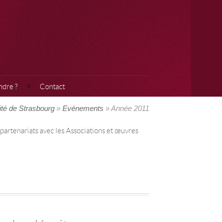
ndre ?
Contact
cité de Strasbourg
»
Evénements
» Année 2011
 partenariats avec les Associations et œuvres