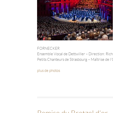
FORNECKER
Ensemble Vocal de Dettwiller – Direction : Ric
Petits Chanteurs de Strasbourg – Maîtrise de l
plus de photos
Remise du Bretzel d’or