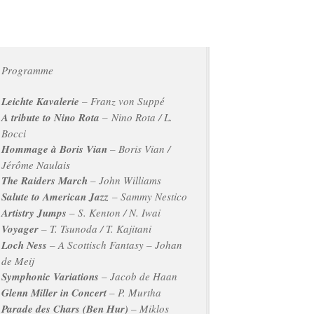
Programme
Leichte Kavalerie
– Franz von Suppé
A tribute to Nino Rota
– Nino Rota / L.
Bocci
Hommage à Boris Vian
– Boris Vian /
Jérôme Naulais
The Raiders March
– John Williams
Salute to American Jazz
– Sammy Nestico
Artistry Jumps
– S. Kenton / N. Iwai
Voyager
– T. Tsunoda / T. Kajitani
Loch Ness
– A Scottisch Fantasy – Johan
de Meij
Symphonic Variations
– Jacob de Haan
Glenn Miller in Concert
– P. Murtha
Parade des Chars (Ben Hur)
– Miklos