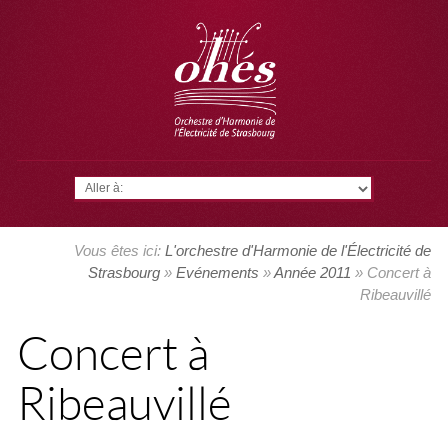
Aller à:
Vous êtes ici:
L'orchestre d'Harmonie de l'Électricité de
Strasbourg
»
Evénements
»
Année 2011
» Concert à
Ribeauvillé
Concert à
Ribeauvillé