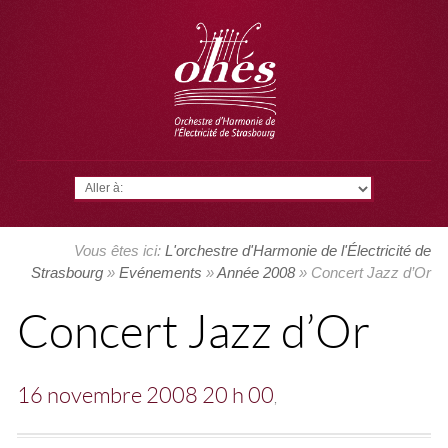
Aller à:
Vous êtes ici:
L'orchestre d'Harmonie de l'Électricité de
Strasbourg
»
Evénements
»
Année 2008
» Concert Jazz d’Or
Concert Jazz d’Or
16 novembre 2008 20 h 00