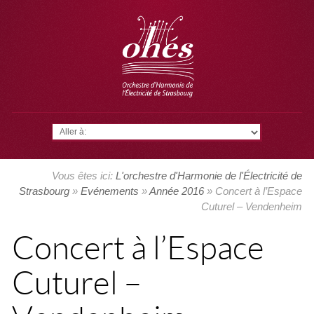
Aller à:
Vous êtes ici:
L'orchestre d'Harmonie de l'Électricité de
Strasbourg
»
Evénements
»
Année 2016
» Concert à l’Espace
Cuturel – Vendenheim
Concert à l’Espace
Cuturel –