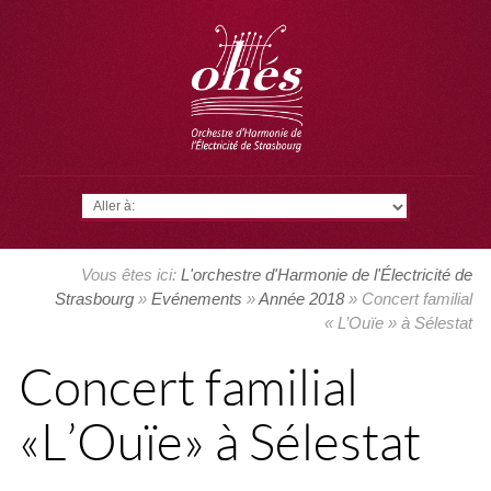
Aller à:
Vous êtes ici:
L'orchestre d'Harmonie de l'Électricité de
Strasbourg
»
Evénements
»
Année 2018
» Concert familial
« L’Ouïe » à Sélestat
Concert familial
« L’Ouïe » à Sélestat