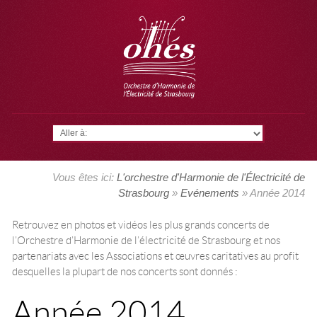
Aller à:
Vous êtes ici:
L'orchestre d'Harmonie de l'Électricité de
Strasbourg
»
Evénements
» Année 2014
Retrouvez en photos et vidéos les plus grands concerts de
l’Orchestre d’Harmonie de l’électricité de Strasbourg et nos
partenariats avec les Associations et œuvres caritatives au profit
desquelles la plupart de nos concerts sont donnés :
Année 2014