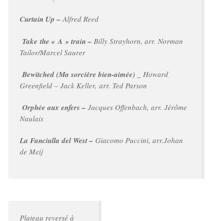
Curtain Up –
Alfred Reed
Take the « A » train –
Billy Strayhorn, arr. Norman
Tailor/Marcel Saurer
Bewitched (Ma sorcière bien-aimée) _
Howard
Greenfield – Jack Keller, arr. Ted Parson
Orphée aux enfers –
Jacques Offenbach, arr. Jérôme
Naulais
La Fanciulla del West –
Giacomo Puccini, arr.Johan
de Meij
Plateau reversé à