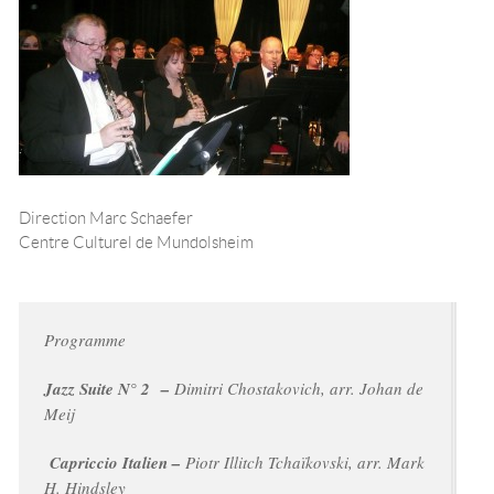
Direction Marc Schaefer
Centre Culturel de Mundolsheim
Programme
Jazz Suite N° 2 –
Dimitri Chostakovich, arr. Johan de
Meij
Capriccio Italien –
Piotr Illitch Tchaïkovski, arr. Mark
H. Hindsley